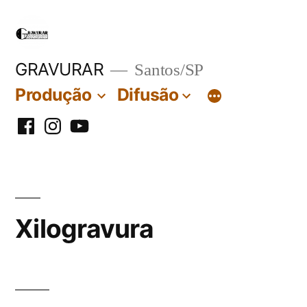
Pular
para
o
GRAVURAR
Santos/SP
conteúdo
Produção
Difusão
facebook
Instagram
Youtube
Xilogravura